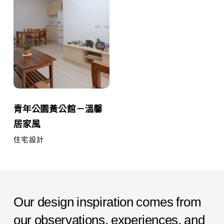
公
香
園
水
黃
專
公
櫃
館
－
溫
青
青年公園黃公館－溫馨
馨
年
居家風
居
公
家
園
住宅設計
風
黃
公
館
Our
design
inspiration
comes
from
－
溫
our
observations,
experiences,
and