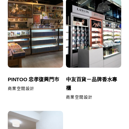
PINTOO
中
忠
友
孝
百
復
貨
興
－
門
品
市
牌
香
水
PINTOO
中
PINTOO 忠孝復興門市
中友百貨－品牌香水專
專
忠
友
櫃
櫃
孝
百
商業空間設計
復
貨
商業空間設計
興
－
門
青
品
市
年
牌