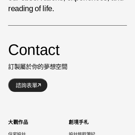
馨
reading
of
life.
居
家
風
Contact
訂製屬於你的夢想空間
諮詢表單
大觀作品
創境手札
住宅設計
設計旅程筆記