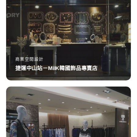
中
山
站
－
MiiK
韓
國
商業空間設計
捷運中山站－MiiK韓國飾品專賣店
飾
品
專
中
賣
友
店
百
貨
－
MAGIQUE