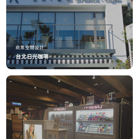
光
咖
啡
商業空間設計
台北日光咖啡
台
北
信
義
誠
品-
法