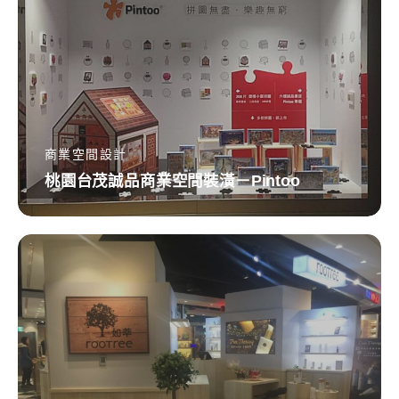
茂
誠
品
商
業
空
商業空間設計
桃園台茂誠品商業空間裝潢－Pintoo
間
裝
潢
微
－
風
Pintoo
南
京
－
韓