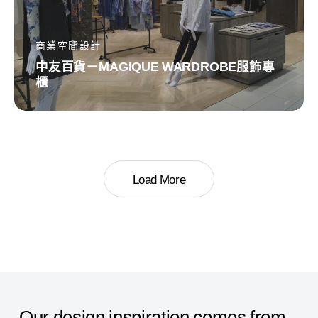
WARDROBE
服
商業空間設計
飾
中友百貨－MAGIQUE WARDROBE服飾專
櫃
專
櫃
Load More
Our
design
inspiration
comes
from