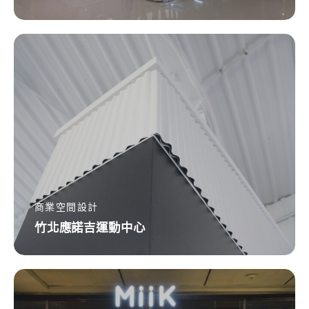
櫃
竹
北
應
諾
吉
運
動
中
心
商業空間設計
竹北應諾吉運動中心
捷
運