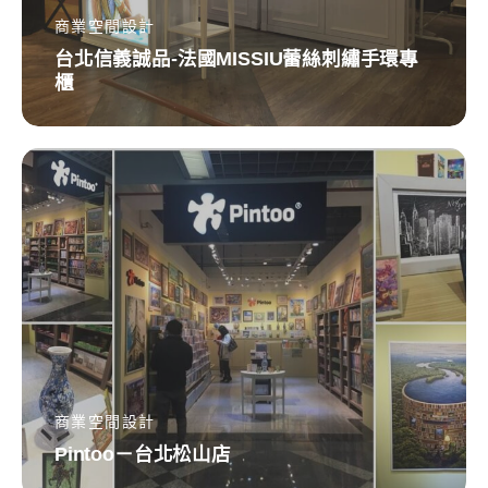
國
商業空間設計
MISSIU
台北信義誠品-法國MISSIU蕾絲刺繡手環專
櫃
蕾
絲
刺
Pintoo
繡
－
手
台
環
北
專
松
櫃
山
店
商業空間設計
Pintoo－台北松山店