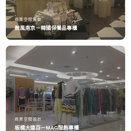
國
保
養
商業空間設計
微風南京－韓國保養品專櫃
品
專
櫃
板
橋
大
遠
百
－
MAG
服
飾
商業空間設計
板橋大遠百－MAG服飾專櫃
專