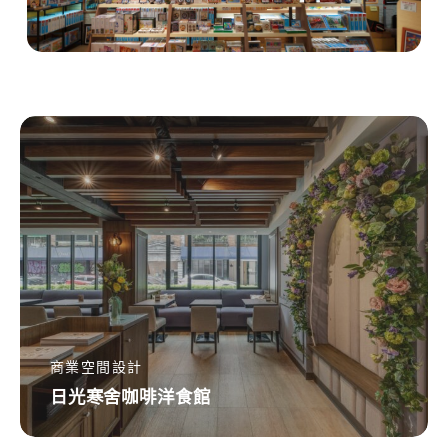
日
光
寒
舍
咖
啡
洋
食
館
商業空間設計
日光寒舍咖啡洋食館