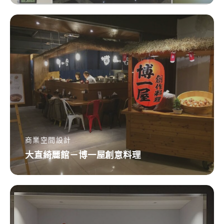
大
直
綺
麗
館
－
博
一
屋
商業空間設計
大直綺麗館－博一屋創意料理
創
意
料
桃
理
園
台