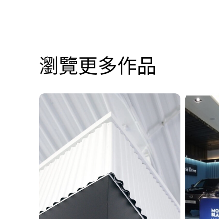
瀏覽更多作品
竹
展
北
示
應
中
諾
心
吉
－
運
品
動
牌
中
香
心
水