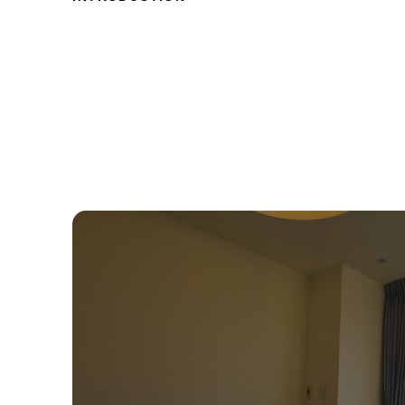
dsc_5025_29197618035_o