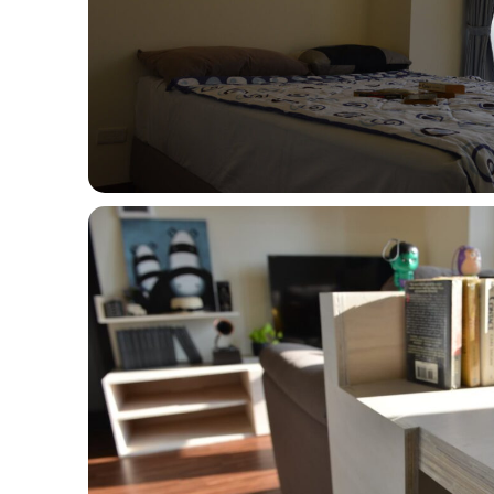
dsc_4981_28909836460_o