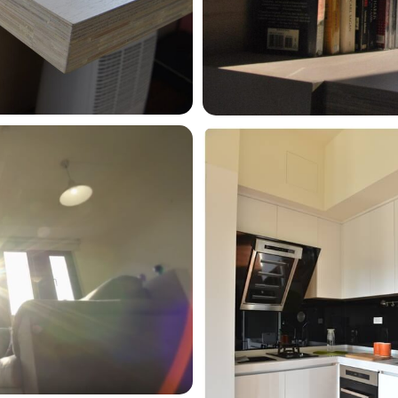
870x650page-
1_29197722845_o