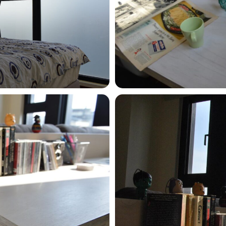
dsc_0132_28909838920_o