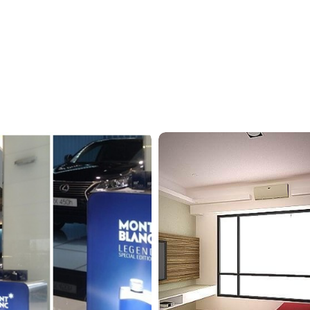
陳
公
館
－
美
式
休
閒
鄉