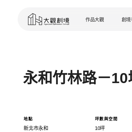
Skip
to
作品大觀
創境
main
content
永和竹林路－1
地點
坪數與空間
新北市永和
10坪
住宅設計
裝修之前
品牌理念
設計