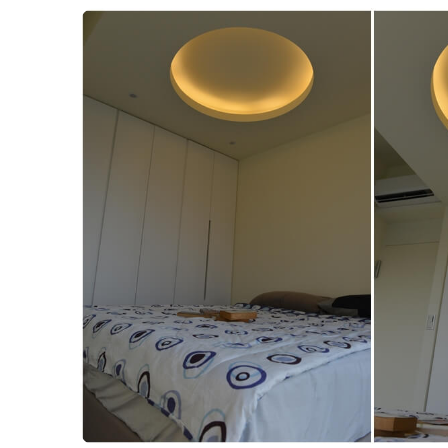
870x650page_29197722955_o