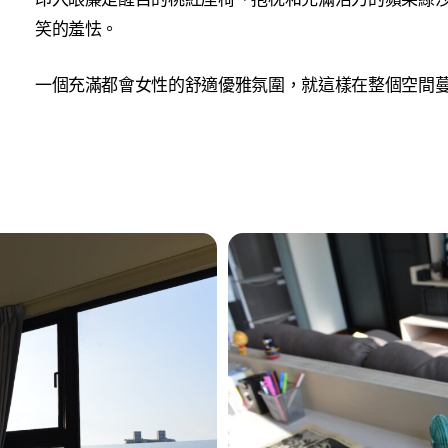
笑的羞怯。
一個充滿都會女性的舒適優雅氛圍，就這樣在整個空間
dsc_4953_29091067792_o