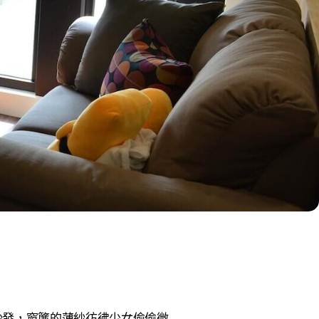
沙發，窗簾的薄紗彷彿少女偷偷微