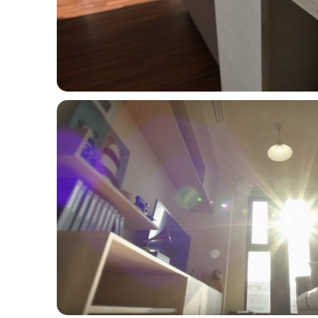
1470124939861_28909794870_o