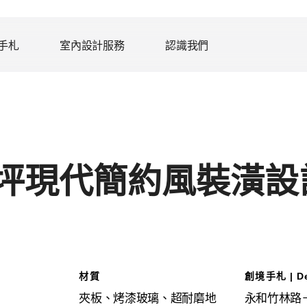
手札
室內設計服務
認識我們
0坪現代簡約風裝潢設
材質
創境手札 | De
夾板、烤漆玻璃、超耐磨地
永和竹林路
旅程筆記
商業空間設計
作業流程
團隊成員
辦
費
媒