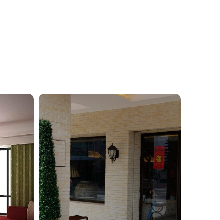
義
大
利
麵
餐
廳