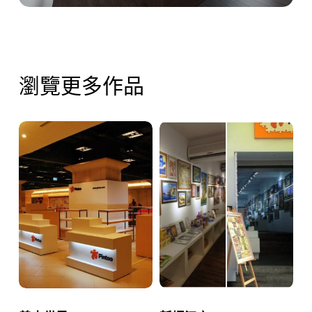
瀏覽更多作品
義
新
大
崛
世
江
界
店
EDA
－
WORLD
Pintoo
－
Pintoo
義
新