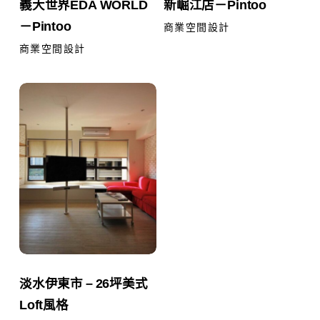
義大世界EDA WORLD
新崛江店－Pintoo
大
崛
－Pintoo
世
江
商業空間設計
界
店
商業空間設計
EDA
－
WORLD
淡
Pintoo
－
水
Pintoo
伊
東
市
–
26
坪
美
淡
淡水伊東市 – 26坪美式
式
水
Loft風格
Loft
伊