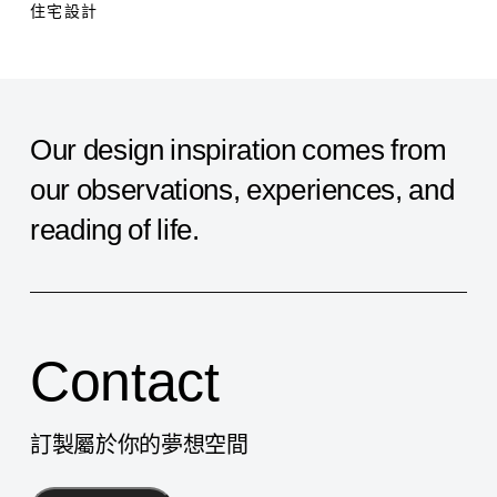
風
東
住宅設計
格
市
–
26
Our
design
inspiration
comes
from
坪
美
our
observations,
experiences,
and
式
reading
of
life.
Loft
風
格
Contact
訂製屬於你的夢想空間