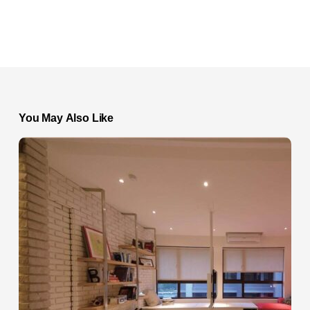
You May Also Like
感
謝
安
心
雜
誌
「2015
台