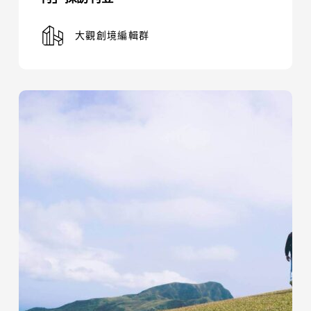
訪
刊
大觀創境編輯群
登
一
【第
十
屆
中
國
設
計
博
覽
會
演