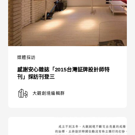
灣
証
牌
設
計
師
特
媒體採訪
刊」
感謝安心雜誌「2015台灣証牌設計師特
採
刊」採訪刊登三
訪
刊
大觀創境編輯群
登
三
感
謝