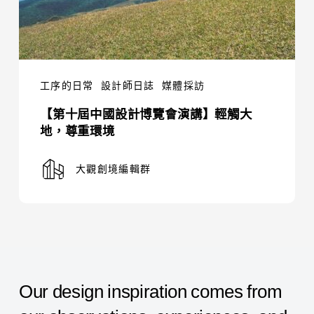
講】
輕
觸
大
工序的日常
設計師日誌
媒體採訪
地，
【第十屆中國設計博覽會演講】輕觸大
尊
地，尊重環境
重
環
大觀創境編輯群
境
Our
design
inspiration
comes
from