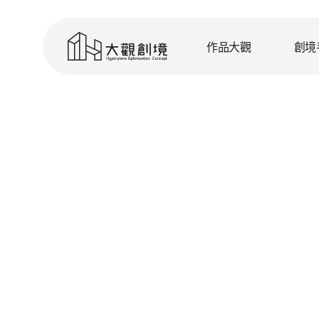
Skip
to
作品大觀
創境
main
content
住宅設計
裝修之前
品牌理念
設計