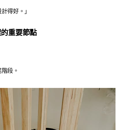
設計得好。」
程的重要節點
，
尾階段。