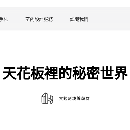
手札
室內設計服務
認識我們
天花板裡的秘密世界
大觀創境編輯群
旅程筆記
商業空間設計
作業流程
團隊成員
辦
費
媒