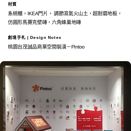
材質
系統櫃，IKEA門片， 調節濕氣火山土，超耐磨地板，
仿圓形馬賽克壁磚，六角蜂巢地磚
創境手札 | Design Notes
桃園台茂誠品商業空間裝潢－Pintoo