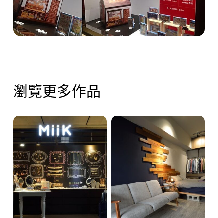
瀏覽更多作品
捷
12
運
坪
中
工
山
業
站
Loft
－
風
MiiK
裝