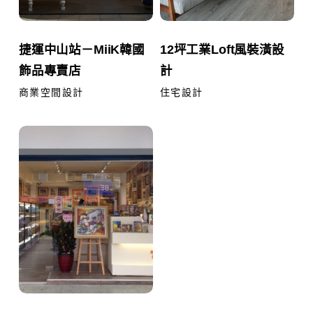
韓
潢
國
設
捷
12
捷運中山站－MiiK韓國
12坪工業Loft風裝潢設
飾
計
運
坪
飾品專賣店
計
品
中
工
專
山
業
商業空間設計
住宅設計
賣
站
Loft
店
－
台
風
MiiK
北
裝
韓
士
潢
國
林
設
飾
－
計
品
Pintoo
專
賣
店
台