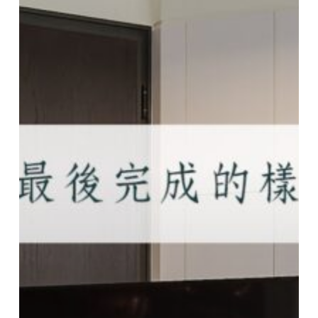
步
立
起
旋
轉
電
視
架
的
工
作
紀
實