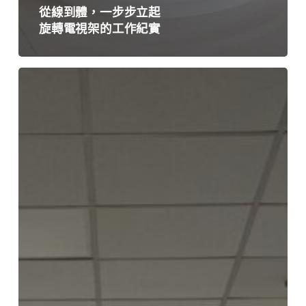
從線到體，一步步立起
旋轉電視架的工作紀實
預
算
內
的
質
感
轉
變：
三
個
關
鍵