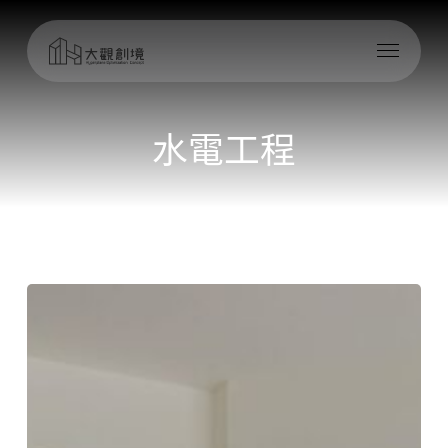
Skip
Menu
to
main
content
水電工程
從
線
到
體，
一
步