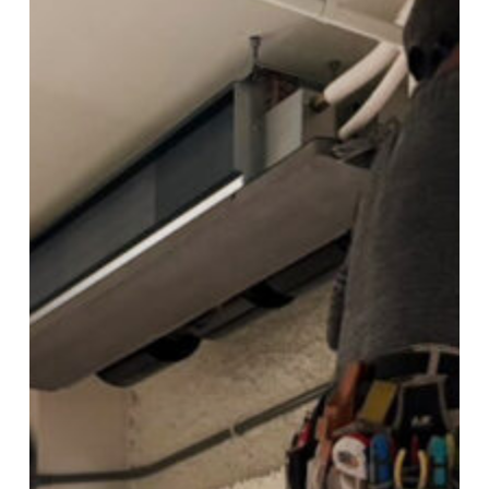
揪
嘸
金
嘎
啊！」
—
尾
牙
前
的
最
後
一
場
放