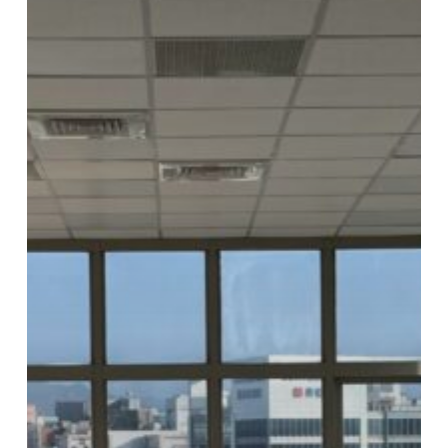
整
理，
讓
辦
公
室
光
線
與
秩
序
到
位