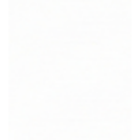
以
先
行：
一
面
隔
間
換
回
一
個
月
租
金
壓