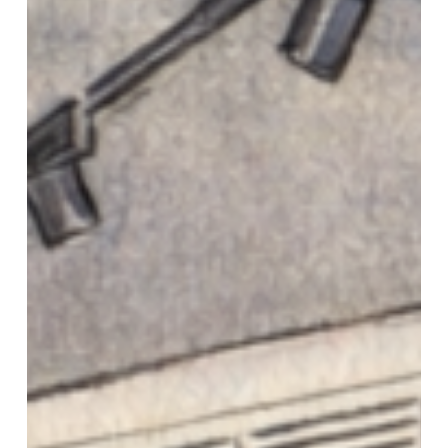
發
再
追
蹤
與
改
善
的
最
後
工
序