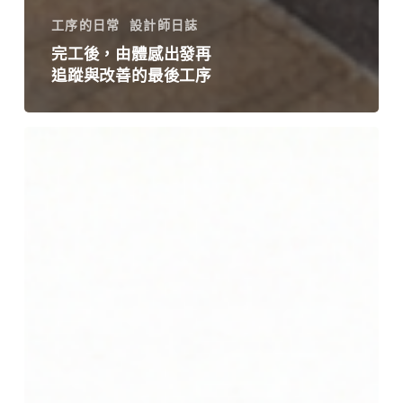
工序的日常
設計師日誌
完工後，由體感出發再
追蹤與改善的最後工序
工
期
不
能
硬
趕，
但
營
運
可