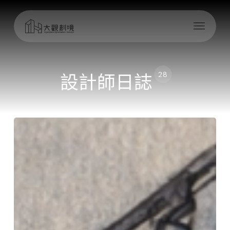
Skip
Menu
to
main
content
設計師日誌
28
完
工
後，
由
體
感
出