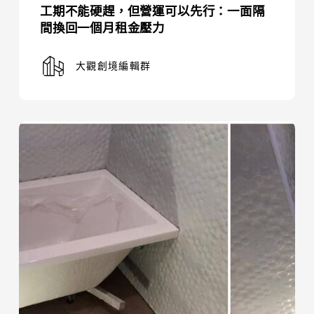
工期不能硬趕，但營運可以先行：一面隔
間
間換回一個月租金壓力
換
回
大觀創境編輯群
一
個
月
小
租
坪
金
數
壓
也
力
能
安
心
泡
澡：