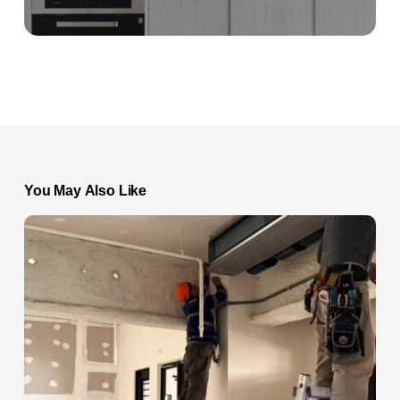
You May Also Like
「哎
呀
哇
揪
嘸
金
嘎