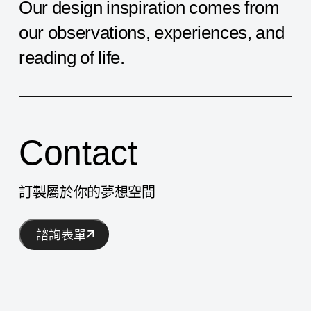
Our
design
inspiration
comes
from
our
observations,
experiences,
and
reading
of
life.
Contact
訂製屬於你的夢想空間
諮詢表單