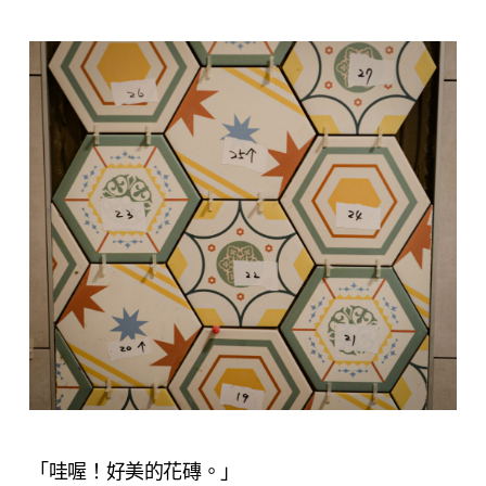
「哇喔！好美的花磚。」