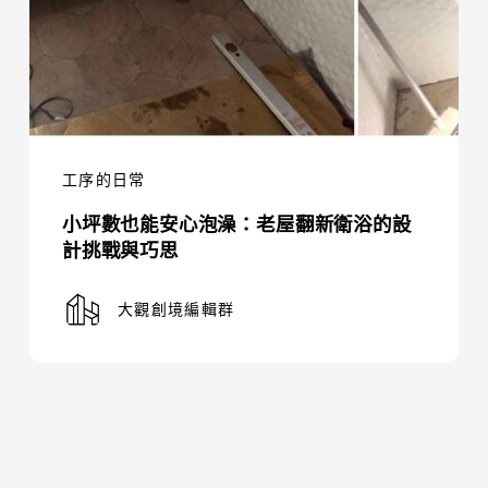
老
屋
翻
新
衛
浴
工序的日常
的
小坪數也能安心泡澡：老屋翻新衛浴的設
設
計挑戰與巧思
計
挑
大觀創境編輯群
戰
與
巧
思