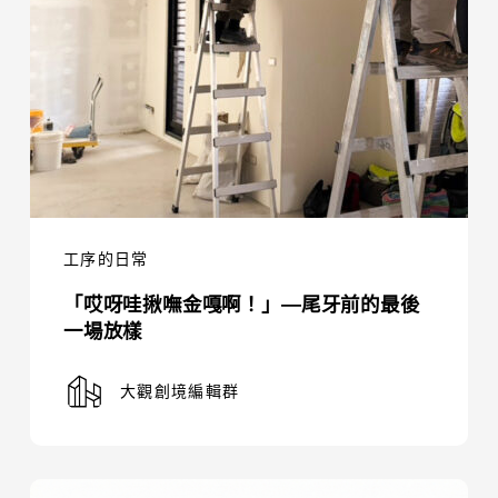
啊！」
—
尾
牙
前
的
最
後
工序的日常
一
「哎呀哇揪嘸金嘎啊！」—尾牙前的最後
場
一場放樣
放
樣
大觀創境編輯群
工