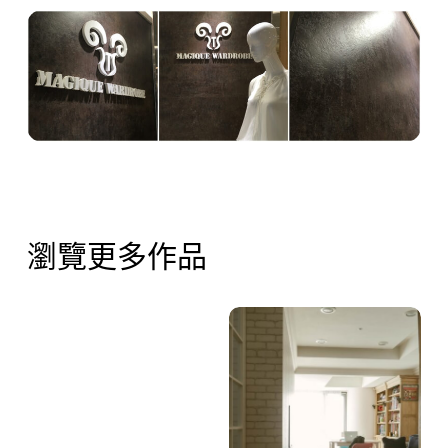
瀏覽更多作品
河
北
南
投
丹
天
尼
月
斯