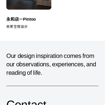
櫃
永
永和店－Pintoo
和
店
商業空間設計
－
Pintoo
Our
design
inspiration
comes
from
our
observations,
experiences,
and
reading
of
life.
Contact