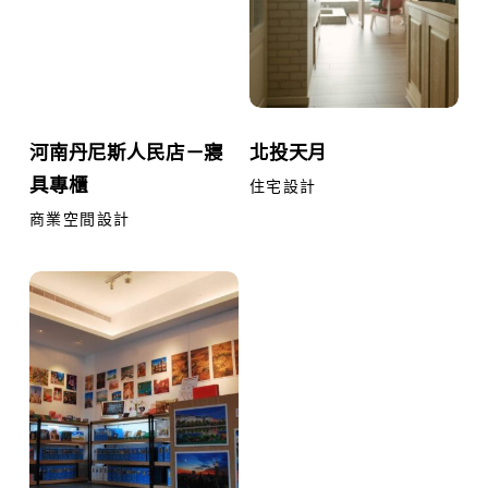
人
民
店
－
河
北
河南丹尼斯人民店－寢
北投天月
寢
南
投
具專櫃
具
丹
天
住宅設計
專
尼
月
商業空間設計
櫃
斯
人
永
民
和
店
店
－
－
寢
Pintoo
具
專